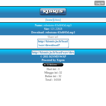
[home]
[cbox]
Name:
robotsms-63x6f43d.mp3
Size:
121.22KB
Download:
robotsms-63x6f43d.mp3
Share url:
© 2011 KISMISWAP
Powered by Xtgem
Hari ini : 1
Minggu ini :32
Bulan ini : 32
Total : 14318